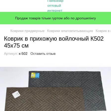
Продаж товарів тільки гуртом або по дропшипінгу
Коврики придверные
Коврики влаговпитывающие
Коврик в
Коврик в прихожую войлочный К502
45x75 см
Артикул:
к-502
Оставить отзыв