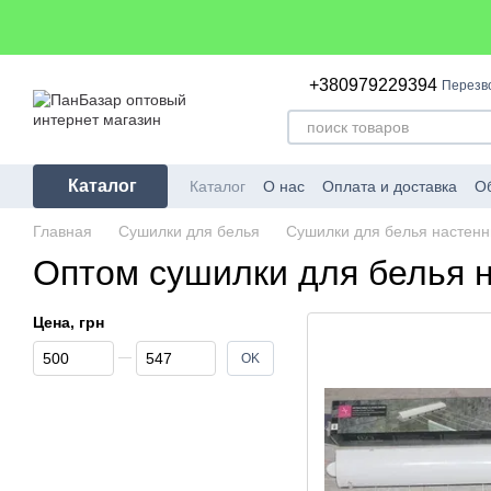
Перейти к основному контенту
+380979229394
Перезв
Каталог
Каталог
О нас
Оплата и доставка
Об
Главная
Сушилки для белья
Сушилки для белья настен
Оптом сушилки для белья 
Цена, грн
От Цена, грн
До Цена, грн
OK