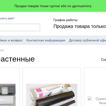
Продаж товарів тільки гуртом або по дропшипінгу
онить вам?
График работы:
Продажа товара тольк
мен и возврат
Контактная информация
Договор публичной оф
ные
настенные
Со