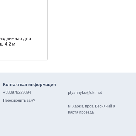
аздвижная для
ш 4,2 м
Контактная информация
+380979229394
ptyshnyks@ukr.net
Перезвонить вам?
м. Харків, пров. Весняний 9
Карта проезда