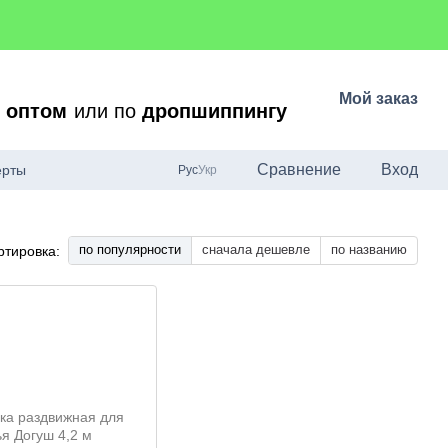
Мой заказ
о
оптом
или по
дропшиппингу
Сравнение
Вход
ерты
Рус
Укр
по популярности
сначала дешевле
по названию
ртировка: