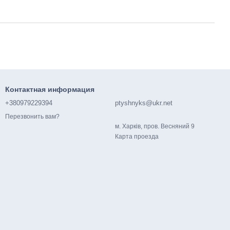
Контактная информация
+380979229394
ptyshnyks@ukr.net
Перезвонить вам?
м. Харків, пров. Весняний 9
Карта проезда