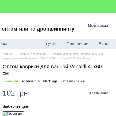
Мой заказ
о
оптом
или по
дропшиппингу
Сравнение
Вход
ерты
Рус
Укр
Главная
Коврики для ванной
Коврики для ванной Воналди 40х60 см
Коврик для ванной/ туалета "Ноги" 40*60 см Vonaldi 1725/black legs
Оптом коврики для ванной Vonaldi 40x60
см
В наличии
Артикул: 1725/black legs
Оставить отзыв
102 грн
К сравнению
Выберите цвет