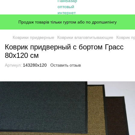
Продаж товарів тільки гуртом або по дропшипінгу
Коврики придверные
Коврики влаговпитывающие
Коврик п
Коврик придверный с бортом Грасс
80x120 см
Артикул:
143280x120
Оставить отзыв