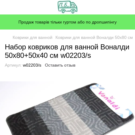
Продаж товарів тільки гуртом або по дропшипінгу
Коврики для ванной
Коврики для ванной Воналди 50x80 см
Набор ковриков для ванной Воналди
50x80+50x40 см w02203/s
Артикул:
w02203/s
Оставить отзыв