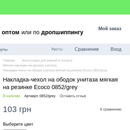
Мой заказ
о
оптом
или по
дропшиппингу
Сравнение
Вход
ерты
Рус
Укр
Главная
Аксессуары для ванной и туалета
Мягкие накладки на крышку унитаза
Накладка-чехол на ободок унитаза мягкая на резинке Ecoco 0852/grey
Накладка-чехол на ободок унитаза мягкая
на резинке Ecoco 0852/grey
В наличии
Артикул: 0852/grey
Оставить отзыв
103 грн
К сравнению
Выберите цвет