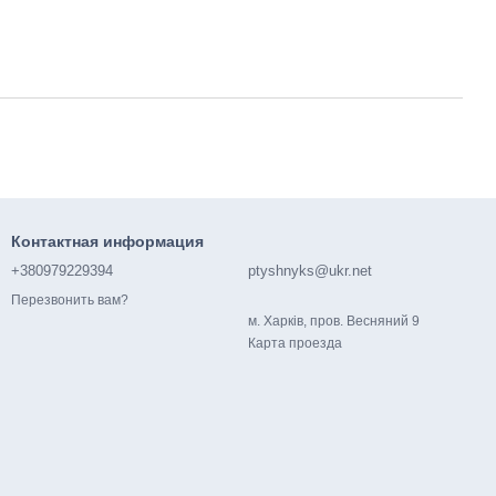
Контактная информация
+380979229394
ptyshnyks@ukr.net
Перезвонить вам?
м. Харків, пров. Весняний 9
Карта проезда