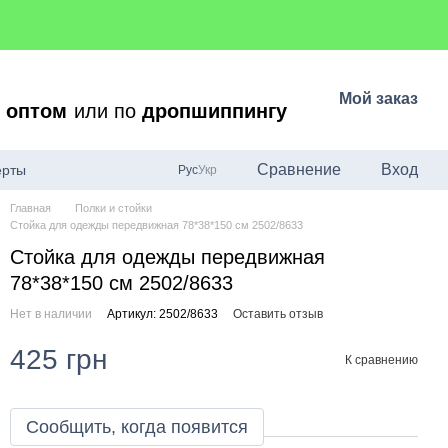
Мой заказ
о
оптом
или по
дропшиппингу
Сравнение
Вход
ерты
Рус
Укр
Главная
Полки и стойки
Стойка для одежды передвижная 78*38*150 см 2502/8633
Стойка для одежды передвижная
78*38*150 см 2502/8633
Нет в наличии
Артикул: 2502/8633
Оставить отзыв
425 грн
К сравнению
Сообщить, когда появится