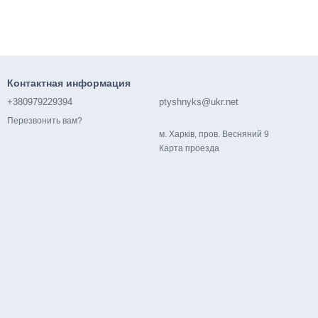
Контактная информация
+380979229394
ptyshnyks@ukr.net
Перезвонить вам?
м. Харків, пров. Весняний 9
Карта проезда