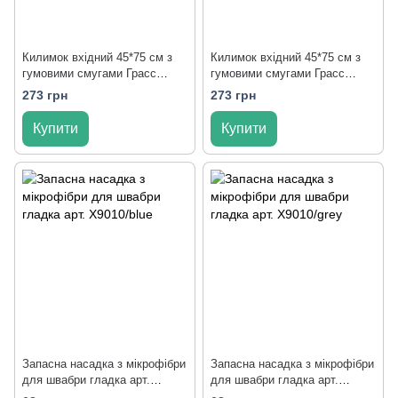
Килимок вхідний 45*75 см з
Килимок вхідний 45*75 см з
гумовими смугами Грасс
гумовими смугами Грасс
2803/green
2803/brown
273 грн
273 грн
Купити
Купити
Запасна насадка з мікрофібри
Запасна насадка з мікрофібри
для швабри гладка арт.
для швабри гладка арт.
X9010/blue
X9010/grey