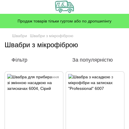
Продаж товарів тільки гуртом або по дропшипінгу
Швабри
Швабри з мікрофіброю
Швабри з мікрофіброю
Фільтр
За популярністю