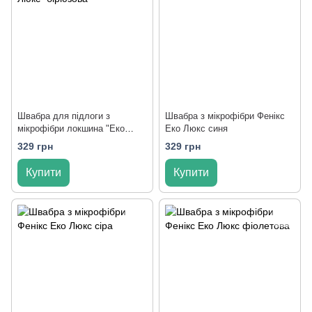
Швабра для підлоги з
Швабра з мікрофібри Фенікс
мікрофібри локшина "Еко
Еко Люкс синя
Люкс" бірюзова
329 грн
329 грн
Купити
Купити