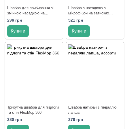
Швабра для прибирання зі
Швабра з насадкою з
змінною насадкою на
мікрофібри на затисках
затискачах 6004
"Professional" 6007
296 грн
521 грн
Купити
Купити
Трикутна швабра для підлоги
Швабра натирач з педаллю
та стін FlexMop 360
лапша
280 грн
278 грн