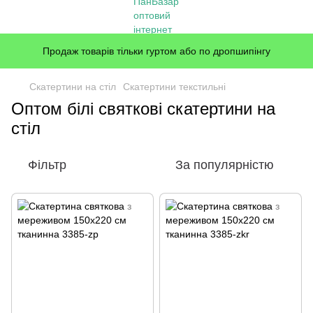
Продаж товарів тільки гуртом або по дропшипінгу
Скатертини на стіл
Скатертини текстильні
Оптом білі святкові скатертини на
стіл
Фільтр
За популярністю