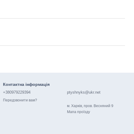
Контактна інформація
+380979229394
ptyshnyks@ukr.net
Передзвонити вам?
м. Харків, пров. Весняний 9
Мапа проїзду