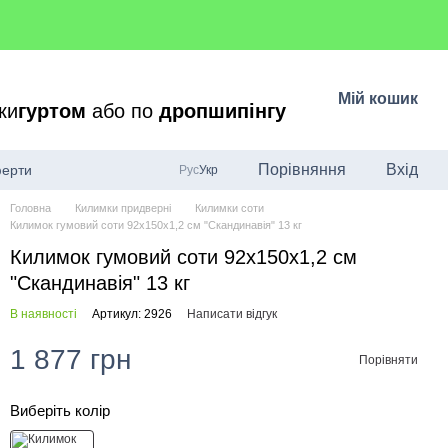
Мій кошик
ки
гуртом
або по
дропшипінгу
Порівняння
Вхід
ферти
Рус
Укр
Головна
Килимки придверні
Килимки соти
Килимок гумовий соти 92x150x1,2 см "Скандинавія" 13 кг
Килимок гумовий соти 92x150x1,2 см
"Скандинавія" 13 кг
В наявності
Артикул: 2926
Написати відгук
1 877 грн
Порівняти
Виберіть колір