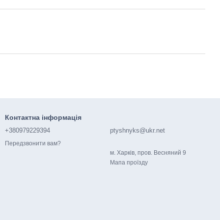
Контактна інформація
+380979229394
ptyshnyks@ukr.net
Передзвонити вам?
м. Харків, пров. Весняний 9
Мапа проїзду