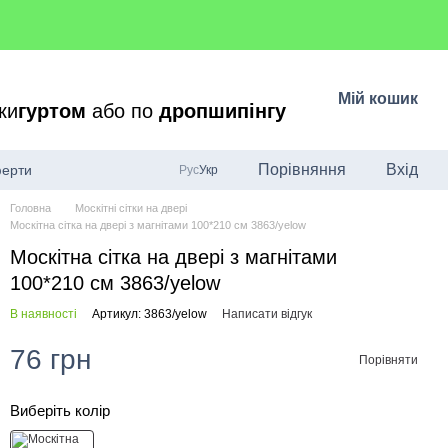
Мій кошик
ки
гуртом
або по
дропшипінгу
Порівняння
Вхід
ферти
Рус
Укр
Головна
Москітні сітки на двері
Москітна сітка на двері з магнітами 100*210 см 3863/yelow
Москітна сітка на двері з магнітами
100*210 см 3863/yelow
В наявності
Артикул: 3863/yelow
Написати відгук
76 грн
Порівняти
Виберіть колір