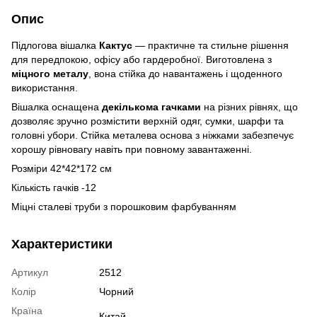
Опис
Підлогова вішалка
Кактус
— практичне та стильне рішення
для передпокою, офісу або гардеробної. Виготовлена з
міцного металу
, вона стійка до навантажень і щоденного
використання.
Вішалка оснащена
декількома гачками
на різних рівнях, що
дозволяє зручно розмістити верхній одяг, сумки, шарфи та
головні убори. Стійка металева основа з ніжками забезпечує
хорошу рівновагу навіть при повному завантаженні.
Розміри 42*42*172 см
Кількість гачків -12
Міцні сталеві труби з порошковим фарбуванням
Характеристики
Артикул
2512
Колір
Чорний
Країна
Китай