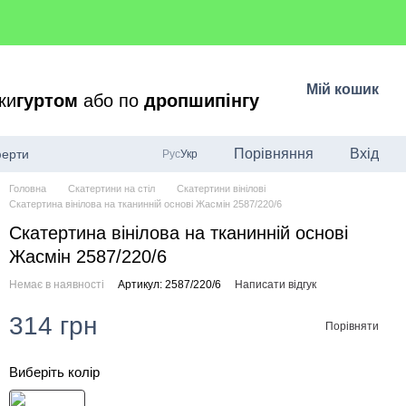
Мій кошик
ки
гуртом
або по
дропшипінгу
Порівняння
Вхід
ферти
Рус
Укр
Головна
Скатертини на стіл
Скатертини вінілові
Скатертина вінілова на тканинній основі Жасмін 2587/220/6
Скатертина вінілова на тканинній основі
Жасмін 2587/220/6
Немає в наявності
Артикул: 2587/220/6
Написати відгук
314 грн
Порівняти
Виберіть колір