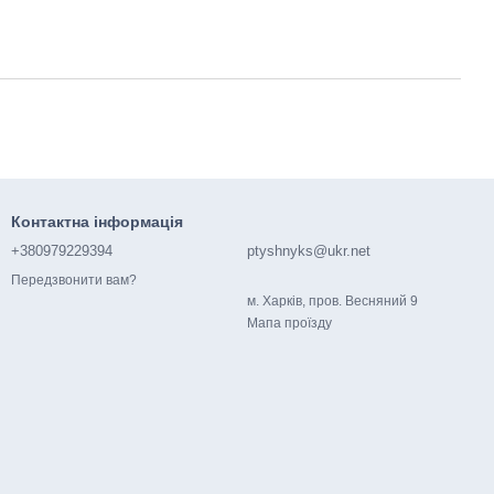
Контактна інформація
+380979229394
ptyshnyks@ukr.net
Передзвонити вам?
м. Харків, пров. Весняний 9
Мапа проїзду